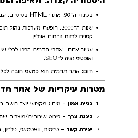
היסטוריה קצרה: מאיפה התח
בשנות ה־90: אתרי HTML בסיסיים, עם טקסט ותמונה.
קטנים לבנות נוכחות אונליין.
עשור אחרון: אתרי תדמית הפכו לכלי שיווק
ואופטימיזציה ל־SEO.
היום: אתר תדמית הוא כמעט חובה לכל ע
מטרות עיקריות של אתר תד
בניית אמון
– מיתוג מקצועי יוצר רושם ראש
הצגת ערך
– פירוט שירותים/מוצרים שה
יצירת קשר
– טפסים, וואטסאפ, טלפון, מ