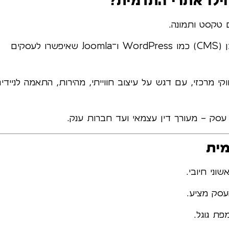
ילו אתרי התדמית?
שנות ה־2000: הופעת מערכות ניהול תוכן (CMS) כמו WordPress ו־Joomla שאיפשרו לעסקים
י מרכזי, עם דגש על עיצוב חווייתי, מהירות, התאמה לניידים
סק – מעורך דין עצמאי ועד חברות ענק.
מית
וני חיובי.
עסק מציע.
פת גוגל.