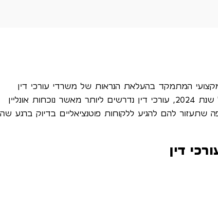
קצועי המתמקד בהעלאת הנראות של משרדי עורכי דין
בתוצאות החיפוש של גוגל. בשוק התחרותי של שנת 2024, עורכי דין נדרשים ליותר מאשר נוכחות אונליין
 הם זקוקים לאסטרטגיית SEO מקיפה שתעזור להם להגיע ללקוחות פוטנציאליים בדיוק ברגע ש
רכי דין