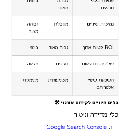
אמינות בעיני
גבוהה
בינונית
גולשים
מאוד
גמישות שינויים
מוגבלת
גבוהה
מאוד
ROI לטווח ארוך
גבוה מאוד
בינוני
שליטה בתוצאות
חלקית
מלאה
השפעת שינויי
משמעותית
מינימלית
אלגוריתם
כלים חיוניים לקידום אורגני 🛠️
כלי מדידה וניטור
Google Search Console