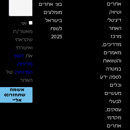
אתרים
בוני אתרים
ושיווק
מומלצים
דיגיטלי.
בישראל
אני
האתר
לשנת
מאשר/ת
מרכז
2025
שקראתי
מדריכים,
ואישרתי
מאמרים
את
תנאי
והשוואות
מדיניות
במטרה
הפרטיות
של
לספק ידע
האתר.
וכלים
אשמח
מעשיים
שתחזרו
אליי
לבעלי
עסקים,
מקדמי
אתרים